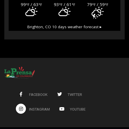
99
/ 63
93
/ 61
79
/ 59
°F
°F
°F
°F
°F
°F
Brighton, CO
10 days weather forecast ▸
FACEBOOK
TWITTER
INSTAGRAM
YOUTUBE