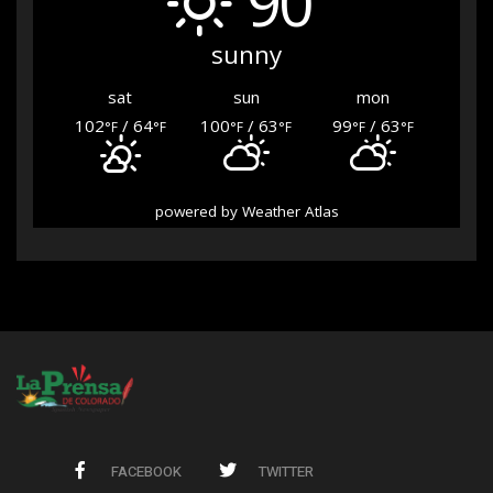
90°
sunny
sat
sun
mon
102
/ 64
100
/ 63
99
/ 63
°F
°F
°F
°F
°F
°F
powered by
Weather Atlas
FACEBOOK
TWITTER