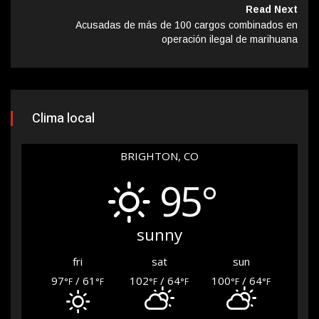
Read Next
Acusadas de más de 100 cargos combinados en
operación ilegal de marihuana
Clima local
BRIGHTON, CO
95°
sunny
fri
sat
sun
97
/ 61
102
/ 64
100
/ 64
°F
°F
°F
°F
°F
°F