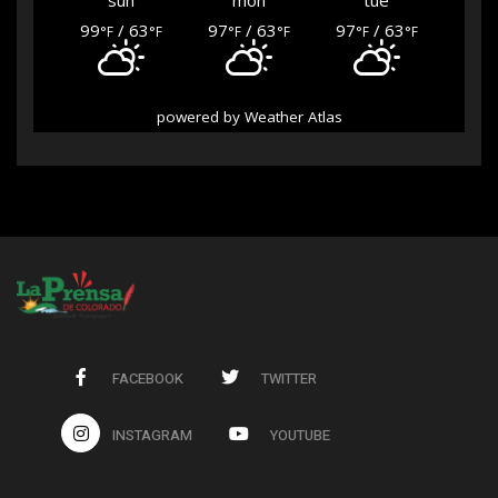
sun
mon
tue
99
/ 63
97
/ 63
97
/ 63
°F
°F
°F
°F
°F
°F
powered by
Weather Atlas
FACEBOOK
TWITTER
INSTAGRAM
YOUTUBE