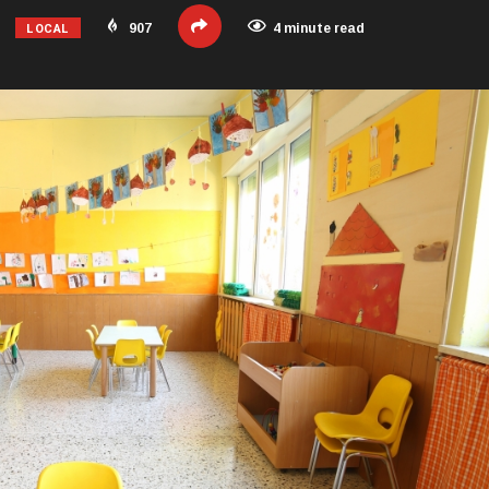
LOCAL
907
4 minute read