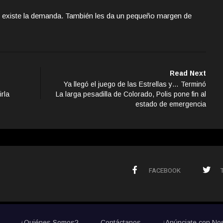
e existe la demanda. También les da un pequeño margen de
Read Next
Ya llegó el juego de las Estrellas y… Terminó
rla
La larga pesadilla de Colorado, Polis pone fin al
estado de emergencia
FACEBOOK
¿Quiénes Somos?
Contáctanos
¡Anúnciate con No