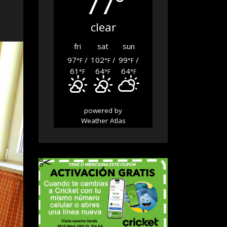
77°
clear
fri
sat
sun
97
/
102
/
99
/
°F
°F
°F
61
64
64
°F
°F
°F
powered by
Weather Atlas