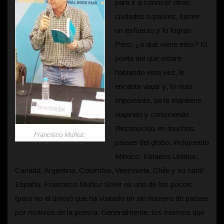
para ir a conocer otras
ciudades o países, hacen
un esfuerzo y lo logran.
Pero, ¿a qué viene esto? El
poeta del que estaré
hablando esta vez, le
encanta viajar y, lo más
importante, se la mantiene
viajando y conociendo.
Reconocido en muchos
Francisco Muñoz.
países del globo, incluyendo
México, Estados Unidos,
Canadá, Argentina, Colombia, Venezuela, Chile y su natal
España; Francisco Muñoz Soler es uno de los pocos
(pero no el único) que ha visitado un sin número de países
por motivos de la poesía. Generalmente, los mismos que