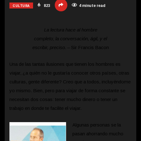
CULTURA
823
4 minute read
La lectura hace al hombre
completo; la conversación, ágil, y el
escribir, preciso.
– Sir Francis Bacon
Una de las tantas ilusiones que tienen los hombres es
viajar, ¿a quién no le gustaría conocer otros países, otras
culturas, gente diferente? Creo que a todos, incluyéndome
yo mismo. Bien, pero para viajar de forma constante se
necesitan dos cosas: tener mucho dinero o tener un
trabajo en donde te facilite el viajar.
Algunas personas se la
pasan ahorrando mucho