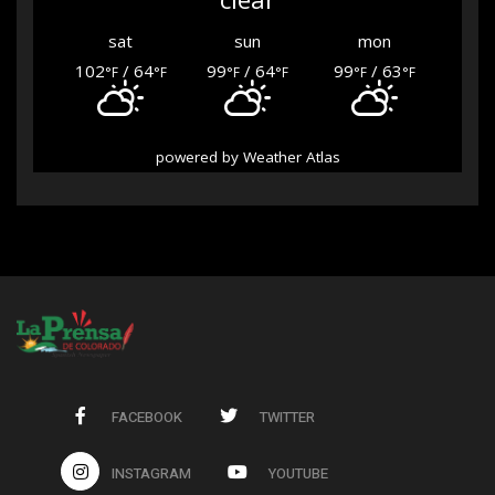
sat
sun
mon
102
/ 64
99
/ 64
99
/ 63
°F
°F
°F
°F
°F
°F
powered by
Weather Atlas
FACEBOOK
TWITTER
INSTAGRAM
YOUTUBE