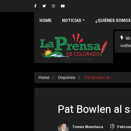
HOME
NOTICIAS
¿QUIÉNES SOMOS
UL
nothi
Home
Deportes
Pat Bowlen al…
Pat Bowlen al s
Tomás Menchaca
Februar