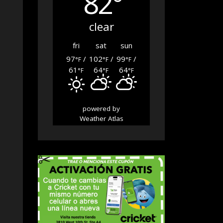
82°
clear
fri
sat
sun
97
/
102
/
99
/
°F
°F
°F
61
64
64
°F
°F
°F
powered by
Weather Atlas