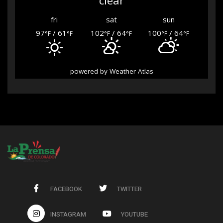
clear
fri
sat
sun
97
/ 61
102
/ 64
100
/ 64
°F
°F
°F
°F
°F
°F
powered by
Weather Atlas
FACEBOOK
TWITTER
INSTAGRAM
YOUTUBE