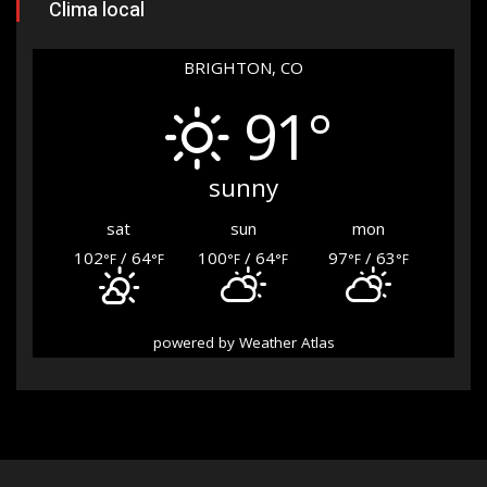
Clima local
BRIGHTON, CO
91°
sunny
sat
sun
mon
102
/ 64
100
/ 64
97
/ 63
°F
°F
°F
°F
°F
°F
powered by
Weather Atlas