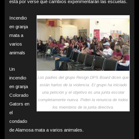
está por verse qué cambios experimentarán las escuelas.
Incendio
en granja
mata a
varios
animals
Un
Los padres del grupo Resign DPS Board dicen que
incendio
están hartos de la violencia. El grupo ha iniciado
en granja
una petición y el objetivo es una junta escolar
Colorado
completamente nueva. Piden la renuncia de todos
Gators en
los miembros de la junta directiva.
el
condado
de Alamosa mata a varios animales.