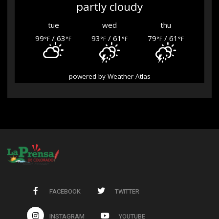
partly cloudy
tue
wed
thu
99
/ 63
93
/ 61
79
/ 61
°F
°F
°F
°F
°F
°F
powered by
Weather Atlas
FACEBOOK
TWITTER
INSTAGRAM
YOUTUBE