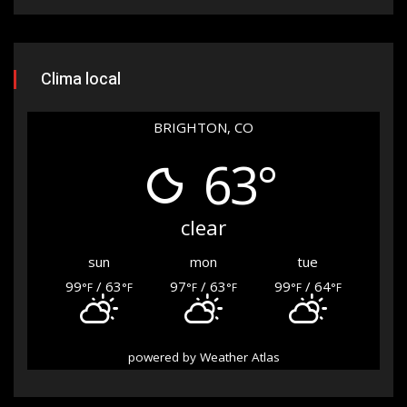
Clima local
BRIGHTON, CO
63°
clear
sun
mon
tue
99
/ 63
97
/ 63
99
/ 64
°F
°F
°F
°F
°F
°F
powered by
Weather Atlas