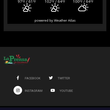
97
/ 61
102
/ 64
100
/ 64
°F
°F
°F
°F
°F
°F
powered by
Weather Atlas
FACEBOOK
TWITTER
INSTAGRAM
YOUTUBE