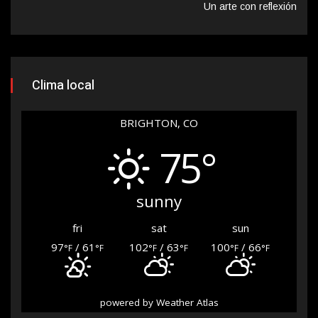
Un arte con reflexión
Clima local
BRIGHTON, CO
75°
sunny
fri
sat
sun
97
/ 61
102
/ 63
100
/ 66
°F
°F
°F
°F
°F
°F
powered by
Weather Atlas