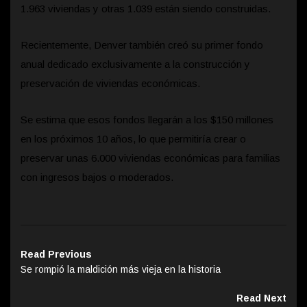
1.963 viviendas y otras 1.039 están siendo construidas.
Recientemente, Denver también creó su primer fondo
anual dedicado exclusivamente a la construcción y
preservación de viviendas económicas.
Se estima que esos fondos llegarán a los $150 millones
en los próximos 10 años, lo que permitiría crear o
preservar unas 6.000 viviendas económicas para familias
con ingresos bajos o moderados.
Read Previous
Se rompió la maldición más vieja en la historia
Read Next