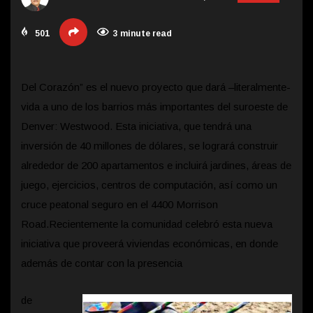
501
3 minute read
Del Corazón” es el nuevo proyecto que dará –literalmente-
vida a uno de los barrios más importantes del suroeste de
Denver: Westwood. Esta iniciativa, que tendrá una
inversión de 40 millones de dólares, se logrará construir
alrededor de 200 apartamentos e incluirá jardines, áreas de
juego, ejercicios, centros de computación, así como un
cruce peatonal seguro en el 4400 Morrison
Road.
Recientemente la comunidad celebró esta nueva
iniciativa que proveerá viviendas económicas, en donde
además de contar con la presencia
de