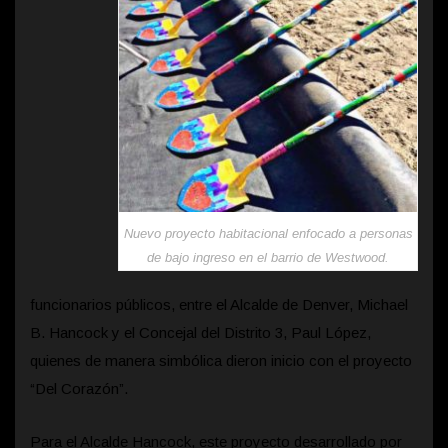
Nuevo proyecto habitacional enfocado a personas
de bajo ingreso en el barrio de Westwood.
funcionarios públicos, entre el Alcalde de Denver, Michael
B. Hancock y el Concejal del Distrito 3, Paul López,
quienes de manera simbólica dieron inicio con el proyecto
“Del Corazón”.
Para el Alcalde Hancock, este proyecto desarrollado por