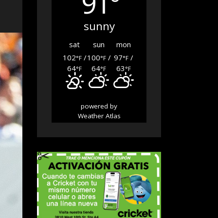
91°
sunny
sat
sun
mon
102
/
100
/
97
/
°F
°F
°F
64
64
63
°F
°F
°F
powered by
Weather Atlas