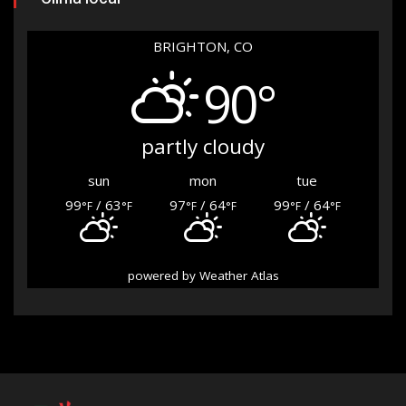
BRIGHTON, CO
90°
partly cloudy
sun
mon
tue
99
/ 63
97
/ 64
99
/ 64
°F
°F
°F
°F
°F
°F
powered by
Weather Atlas