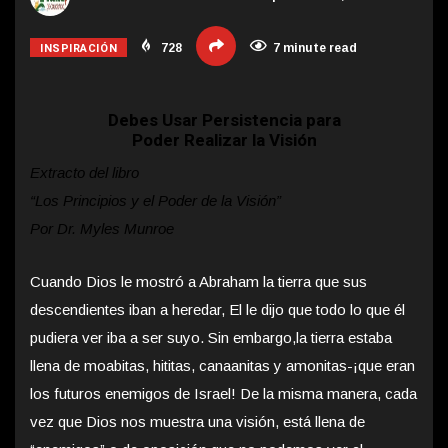
INSPIRACIÓN
728
7 minute read
Debes Usar Persistencia para
Poder Realizar la Visión
Extracto del libro
“Los Principios y el Poder de la Visión”
Por Dr. Myles Munroe
Cuando Dios le mostró a Abraham la tierra que sus
descendientes iban a heredar, El le dijo que todo lo que él
pudiera ver iba a ser suyo. Sin embargo,
la tierra estaba
llena de moabitas, hititas, canaanitas y amonitas-¡que eran
los futuros enemigos de Israel! De la misma manera, cada
vez que Dios nos muestra una visión, está llena de