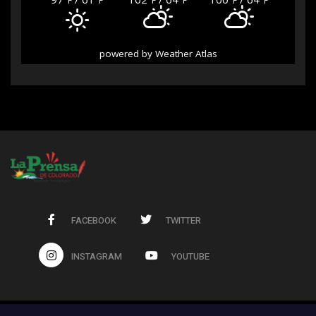
°F
°F
°F
°F
°F
°F
powered by
Weather Atlas
FACEBOOK
TWITTER
INSTAGRAM
YOUTUBE