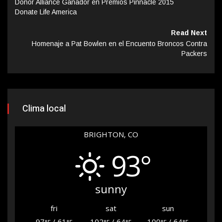
Donor Alliance Ganador en Premios Pinnacle 2015
Donate Life America
Read Next
Homenaje a Pat Bowlen en el Encuento Broncos Contra
Packers
Clima local
BRIGHTON, CO
93°
sunny
fri
sat
sun
97
/ 61
102
/ 64
100
/ 64