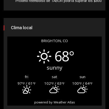
Próximo reembolso de TABOR podría superar los $800
Clima local
BRIGHTON, CO
68°
sunny
fri
sat
sun
97
/ 61
102
/ 63
100
/ 64
°F
°F
°F
°F
°F
°F
powered by
Weather Atlas