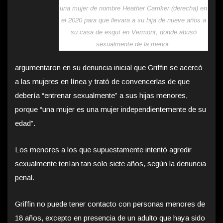
una mujer de nombre Heather Carriker (derecha) en
el 2020 para que llevara a su hija de nueve años a
su casa de esquí en Vermont, donde abusó
sexualmente de la menor.
argumentaron en su denuncia inicial que Griffin se acercó
a las mujeres en línea y trató de convencerlas de que
debería “entrenar sexualmente” a sus hijas menores,
porque “una mujer es una mujer independientemente de su
edad”.
Los menores a los que supuestamente intentó agredir
sexualmente tenían tan solo siete años, según la denuncia
penal.
Griffin no puede tener contacto con personas menores de
18 años, excepto en presencia de un adulto que haya sido