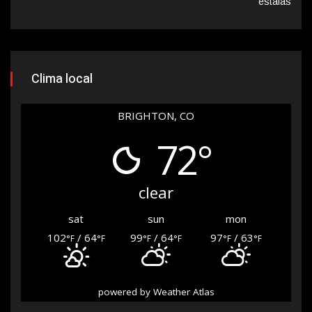
estafas
Clima local
BRIGHTON, CO
72°
clear
sat
sun
mon
102
/ 64
99
/ 64
97
/ 63
°F
°F
°F
°F
°F
°F
powered by
Weather Atlas