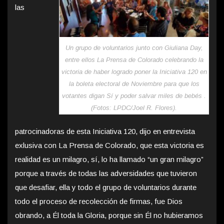
las
Un grupo de voluntarios junto con Giuliana Day,
entre ellos La Prensa de Colorado celebrando la
victoria de haber logrado poner la Iniciativa 120 en
la boleta electoral de Noviembre para que los
votantes digan Sí y poder salvar miles de bebés .
(Fotos: LPDC/Joel R. Flores).
patrocinadoras de esta Iniciativa 120, dijo en entrevista
exlusiva con La Prensa de Colorado, que esta victoria es
realidad es un milagro, sí, lo ha llamado “un gran milagro”
porque a través de todas las adversidades que tuvieron
que desafiar, ella y todo el grupo de voluntarios durante
todo el proceso de recolección de firmas, fue Dios
obrando, a Él toda la Gloria, porque sin Él no hubieramos