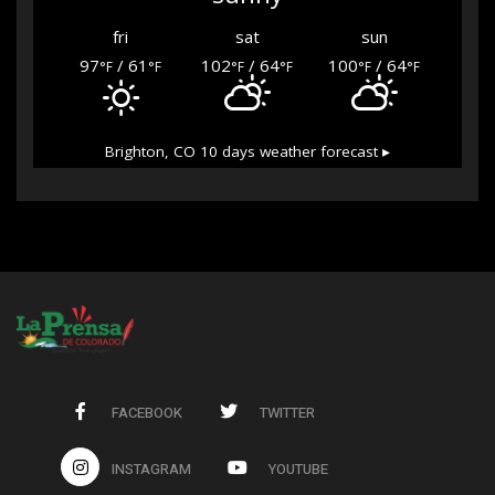
fri
sat
sun
97
/ 61
102
/ 64
100
/ 64
°F
°F
°F
°F
°F
°F
Brighton, CO
10 days weather forecast ▸
FACEBOOK
TWITTER
INSTAGRAM
YOUTUBE