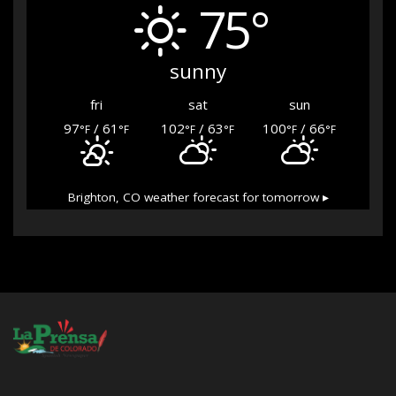
75°
sunny
fri
sat
sun
97
/ 61
102
/ 63
100
/ 66
°F
°F
°F
°F
°F
°F
Brighton, CO
weather forecast for tomorrow ▸