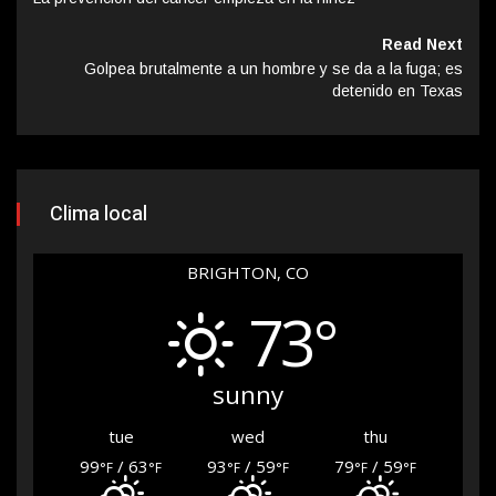
Read Next
Golpea brutalmente a un hombre y se da a la fuga; es
detenido en Texas
Clima local
BRIGHTON, CO
73°
sunny
tue
wed
thu
99
/ 63
93
/ 59
79
/ 59
°F
°F
°F
°F
°F
°F