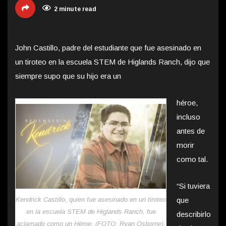
2 minute read
John Castillo, padre del estudiante que fue asesinado en
un tiroteo en la escuela STEM de Higlands Ranch, dijo que
siempre supo que su hijo era un
héroe,
incluso
antes de
morir
como tal.
“Si tuviera
Kendrick Castillo, quien fue asesinado en un tiroteo
que
en la escuela STEM de Higlands Ranch, fue
describirlo
aclamado como un Héroe. (FOTO: Ryan Osborne).