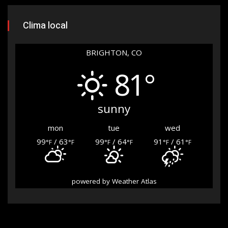
Clima local
BRIGHTON, CO
81°
sunny
mon
tue
wed
99
/ 63
99
/ 64
91
/ 61
°F
°F
°F
°F
°F
°F
powered by
Weather Atlas