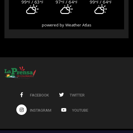
99
/ 63
97
/ 64
99
/ 64
°F
°F
°F
°F
°F
°F
powered by
Weather Atlas
FACEBOOK
TWITTER
INSTAGRAM
YOUTUBE