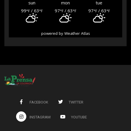
sun
mon
tue
99
/ 63
97
/ 63
97
/ 63
°F
°F
°F
°F
°F
°F
powered by
Weather Atlas
FACEBOOK
TWITTER
INSTAGRAM
YOUTUBE