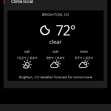
Clima local
BRIGHTON, CO
72°
clear
sat
sun
mon
102
/ 64
99
/ 64
97
/ 63
°F
°F
°F
°F
°F
°F
Brighton, CO
weather forecast for tomorrow ▸