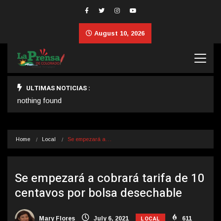
August 10, 2026
ULTIMAS NOTICIAS :
nothing found
Home
Local
Se empezará a…
Se empezará a cobrará tarifa de 10
centavos por bolsa desechable
LOCAL
Mary Flores
July 6, 2021
611