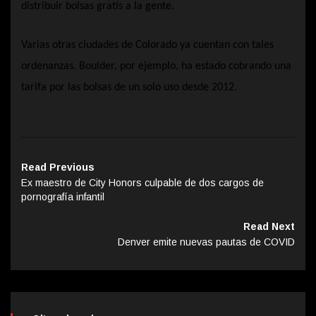
distribuir bolsas gratis a la gente.
Varias otras ciudades de Colorado ya cuentan con tales
ordenanzas. Boulder, por ejemplo, ha estado cobrando una
tarifa por las bolsas de un solo uso desde 2012.
Read Previous
Ex maestro de City Honors culpable de dos cargos de
pornografía infantil
Read Next
Denver emite nuevas pautas de COVID