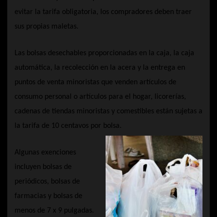
evitar la tarifa obligatoria, los compradores deben traer
sus propias maletas.
Las bolsas desechables proporcionadas en la caja, la caja
automática, la recolección en la acera y la entrega en
puntos de venta minoristas que venden artículos de
consumo personal o artículos para el hogar, licorerías,
cadenas de tiendas minoristas y comestibles están sujetas a
la tarifa de 10 centavos por bolsa.
Algunas exenciones
incluyen bolsas de
periódicos, bolsas de
farmacias y bolsas de
menos de 7 x 9 pulgadas.