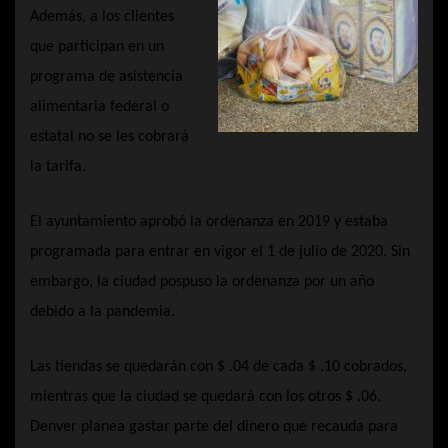
Además, a los clientes
que participan en un
programa de asistencia
alimentaria federal o
estatal no se les cobrará
la tarifa.
El ayuntamiento aprobó la ordenanza en 2019 y estaba
programada para entrar en vigor el 1 de julio de 2020. Sin
embargo, la ciudad pospuso la ordenanza por un año
debido a la pandemia.
Las tiendas se quedarán con $ .04 de cada $ .10 cobrados,
mientras que la ciudad se quedará con los otros $ .06.
Denver planea gastar parte del dinero que recauda para