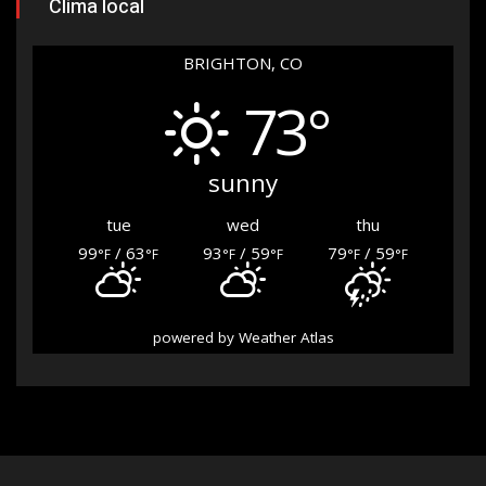
Clima local
BRIGHTON, CO
73°
sunny
tue
wed
thu
99
/ 63
93
/ 59
79
/ 59
°F
°F
°F
°F
°F
°F
powered by
Weather Atlas