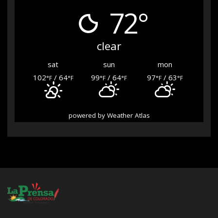
72°
clear
sat
sun
mon
102
/ 64
99
/ 64
97
/ 63
°F
°F
°F
°F
°F
°F
powered by
Weather Atlas