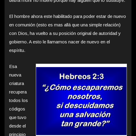
debía morir no muere porque hay alguien que lo sustituye.
El hombre ahora este habilitado para poder estar de nuevo
en comunión (esto es mas allá que una simple relación)
con Dios, ha vuelto a su posición original de autoridad y
gobierno. A esto le llamamos nacer de nuevo en el
espíritu.
Esa
nueva
criatura
recupera
todos los
códigos
que tuvo
desde el
principio