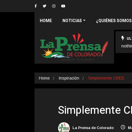
HOME
NOTICIAS
¿QUIÉNES SOMOS
UL
nothi
Home
Inspiración
Simplemente CREE
Simplemente 
La Prensa de Colorado
Ma