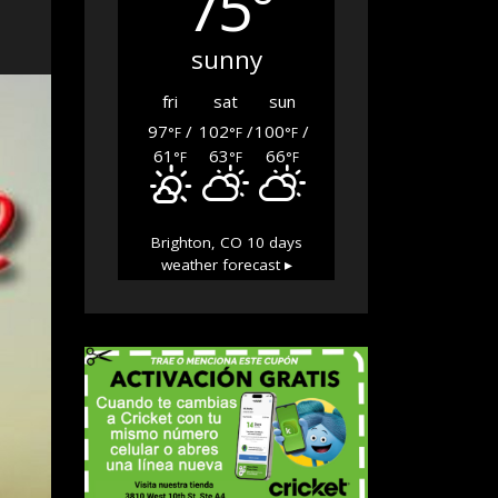
75°
sunny
fri
sat
sun
97
/
102
/
100
/
°F
°F
°F
61
63
66
°F
°F
°F
Brighton, CO
10 days
weather forecast ▸