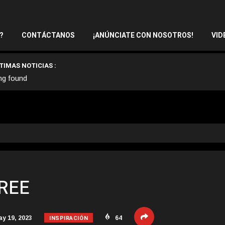
?
CONTÁCTANOS
¡ANÚNCIATE CON NOSOTROS!
VID
TIMAS NOTICIAS :
ng found
CREE
INSPIRACIÓN
y 19, 2023
64