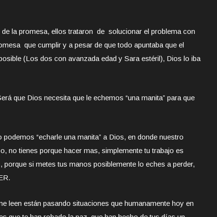
 de la promesa, ellos trataron de solucionar el problema con
omesa que cumplir y a pesar de que todo apuntaba que el
sible (Los dos con avanzada edad y Sara estéril), Dios lo iba
Será que Dios necesita que le echemos “una manita” para que
 podemos “echarle una manita” a Dios, en donde nuestro
, no tienes porque hacer mas, simplemente tu trabajo es
 porque si metes tus manos posiblemente lo eches a perder,
ER.
me leen están pasando situaciones que humanamente hoy en
nes que te han robado la paz, que han hecho de tus días un