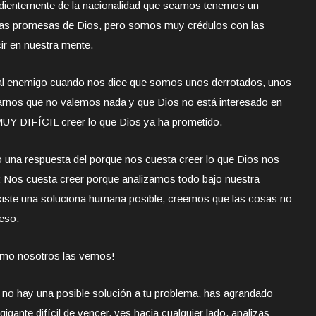
dientemente de la nacionalidad que seamos tenemos un
 las promesas de Dios, pero somos muy crédulos con las
cir en nuestra mente.
e al enemigo cuando nos dice que somos unos derrotados, unos
arnos que no valemos nada y que Dios no está interesado en
MUY DIFÍCIL creer lo que Dios ya ha prometido.
una respuesta del porque nos cuesta creer lo que Dios nos
a: Nos cuesta creer porque analizamos todo bajo nuestra
xiste una soluciona humana posible, creemos que las cosas no
eso.
como nosotros las vemos!
e no hay una posible solución a tu problema, has agrandado
igante difícil de vencer, ves hacia cualquier lado, analizas