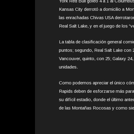
York Red Bull goleo 4 a 1 al Columbu
Kansas City derrotó a domicilio a Mon
las enrachadas Chivas USA derrotaron
Real Salt Lake, y en el juego de los “
La tabla de clasificación general com
puntos; segundo, Real Salt Lake con 2
Vancouver, quinto, con 25; Galaxy 24
unidades.
Como podemos apreciar el único cómo
Rapids deben de esforzarse más para l
su difícil estadio, donde el último an
de las Montañas Rocosas y como siemp