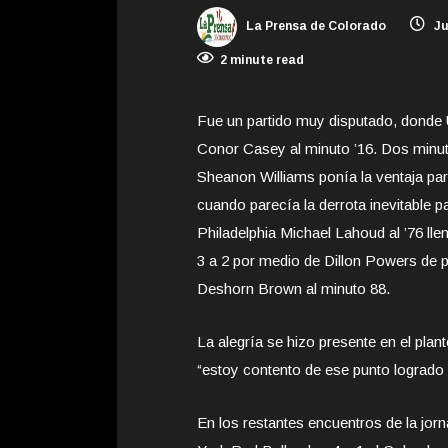
La Prensa de Colorado
Ju
2 minute read
Fue un partido muy disputado, donde U
Conor Casey al minuto ’16. Dos minut
Sheanon Williams ponía la ventaja parc
cuando
parecía la derrota inevitable 
Philadelphia Michael Lahoud al ’76 lle
3 a 2 por medio de Dillon Powers de pe
Deshorn Brown al minuto 88.
La alegría se hizo presente en el plan
“estoy contento de ese punto logrado 
En los restantes encuentros de la jor