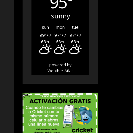
95°
sunny
sun
mon
tue
99
/
97
/
97
/
°F
°F
°F
63
63
63
°F
°F
°F
powered by
Weather Atlas