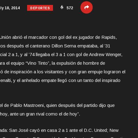
DEPORTES
ly 18, 2014
572
nión abrió el marcador con gol del ex jugador de Rapids,
os después el canterano Dillon Serna empataba, al ’31
ial 2 a 1, y al ’74 llegaba el 3 a 1 con gol de Andrew Wenger,
para el equipo “Vino Tinto”, la expulsión de hombre de
nó de inspiración a los visitantes y con gran empuje lograron el
nalti, y el anhelado empate llegó con un tanto del inspirado
tel de Pablo Mastroeni, quien después del partido dijo que
hoy, ante un gran rival como el de hoy”.
nada: San José cayó en casa 2 a 1 ante el D.C. United; New