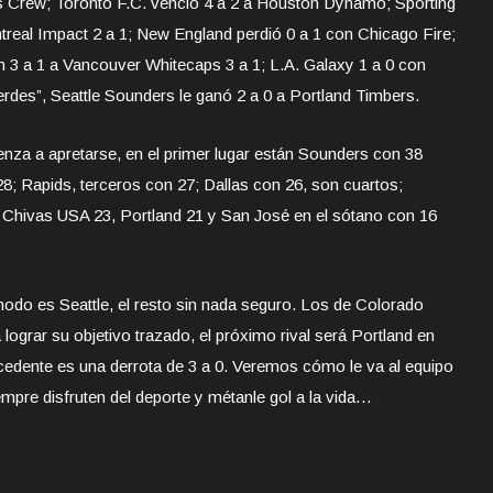
s Crew; Toronto F.C. venció 4 a 2 a Houston Dynamo; Sporting
treal Impact 2 a 1; New England perdió 0 a 1 con Chicago Fire;
 3 a 1 a Vancouver Whitecaps 3 a 1; L.A. Galaxy 1 a 0 con
verdes”, Seattle Sounders le ganó 2 a 0 a Portland Timbers.
ienza a apretarse, en el primer lugar están Sounders con 38
8; Rapids, terceros con 27; Dallas con 26, son cuartos;
, Chivas USA 23, Portland 21 y San José en el sótano con 16
do es Seattle, el resto sin nada seguro. Los de Colorado
ograr su objetivo trazado, el próximo rival será Portland en
tecedente es una derrota de 3 a 0. Veremos cómo le va al equipo
re disfruten del deporte y métanle gol a la vida…