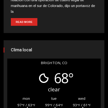
marihuana en el sur de Colorado, dijo un portavoz de
la
READ MORE
Clima local
BRIGHTON, CO
68°
clear
mon
tue
wed
97
/ 63
99
/ 64
93
/ 61
°F
°F
°F
°F
°F
°F