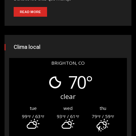
READ MORE
Clima local
BRIGHTON, CO
70°
clear
tue
wed
thu
99
/ 63
93
/ 61
79
/ 59
°F
°F
°F
°F
°F
°F