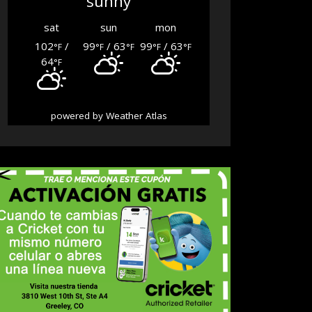
sunny
sat
sun
mon
102
/
99
/ 63
99
/ 63
°F
°F
°F
°F
°F
64
°F
powered by
Weather Atlas