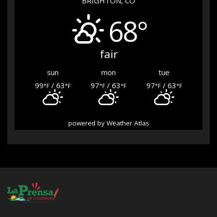
BRIGHTON, CO
68°
fair
sun
mon
tue
99
/ 63
97
/ 63
97
/ 63
°F
°F
°F
°F
°F
°F
powered by
Weather Atlas