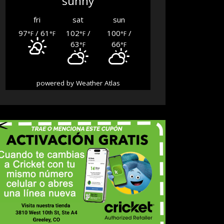
sunny
fri
sat
sun
97
/ 61
102
/
100
/
°F
°F
°F
°F
63
66
°F
°F
powered by
Weather Atlas