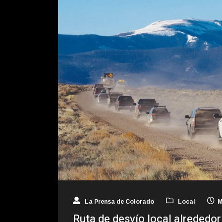
La Prensa de Colorado
Local
M
Ruta de desvío local alrededor 