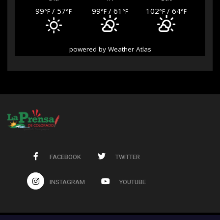
99
/ 57
99
/ 61
102
/ 64
°F
°F
°F
°F
°F
°F
powered by
Weather Atlas
FACEBOOK
TWITTER
INSTAGRAM
YOUTUBE