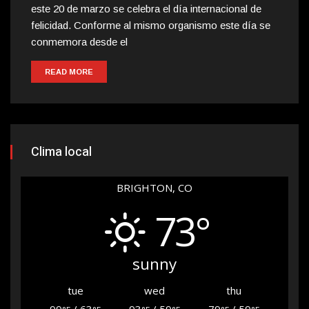
este 20 de marzo se celebra el día internacional de
felicidad. Conforme al mismo organismo este día se
conmemora desde el
READ MORE
Clima local
BRIGHTON, CO
73°
sunny
tue
wed
thu
99
/ 63
93
/ 59
79
/ 59