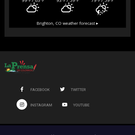
°F
°F
°F
°F
°F
°F
Brighton, CO
weather forecast ▸
FACEBOOK
TWITTER
INSTAGRAM
YOUTUBE