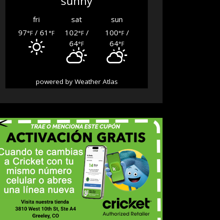
sunny
fri
sat
sun
97
/ 61
102
/
100
/
°F
°F
°F
°F
64
64
°F
°F
powered by
Weather Atlas