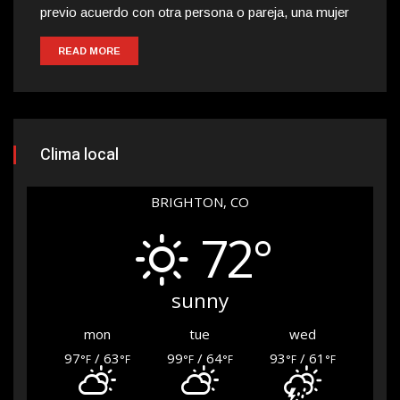
previo acuerdo con otra persona o pareja, una mujer
READ MORE
Clima local
BRIGHTON, CO
72°
sunny
mon
tue
wed
97
/ 63
99
/ 64
93
/ 61
°F
°F
°F
°F
°F
°F