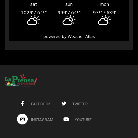
sat
sun
mon
102
/ 64
99
/ 64
97
/ 63
°F
°F
°F
°F
°F
°F
powered by
Weather Atlas
FACEBOOK
TWITTER
INSTAGRAM
YOUTUBE