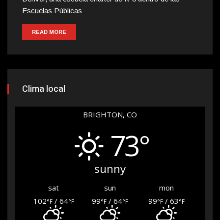
Escuelas Públicas
READ MORE
Clima local
BRIGHTON, CO
73°
sunny
sat
sun
mon
102
/ 64
99
/ 64
99
/ 63
°F
°F
°F
°F
°F
°F