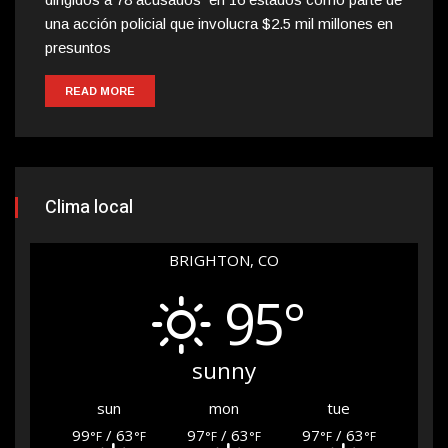
una acción policial que involucra $2.5 mil millones en
presuntos
READ MORE
Clima local
BRIGHTON, CO
95°
sunny
sun
mon
tue
99
/ 63
97
/ 63
97
/ 63
°F
°F
°F
°F
°F
°F