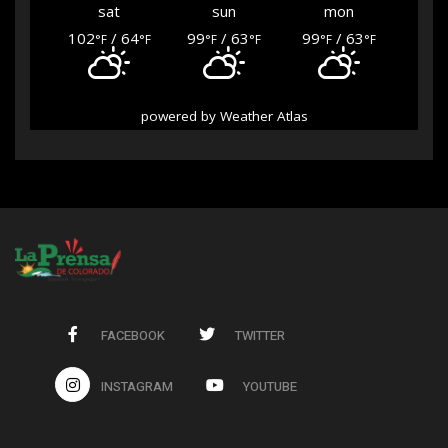
sat
sun
mon
102
/ 64
99
/ 63
99
/ 63
°F
°F
°F
°F
°F
°F
powered by
Weather Atlas
FACEBOOK
TWITTER
INSTAGRAM
YOUTUBE