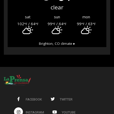
clear
sat
sun
mon
102
/ 64
99
/ 64
99
/ 63
°F
°F
°F
°F
°F
°F
Brighton, CO
climate ▸
FACEBOOK
TWITTER
INSTAGRAM
YOUTUBE