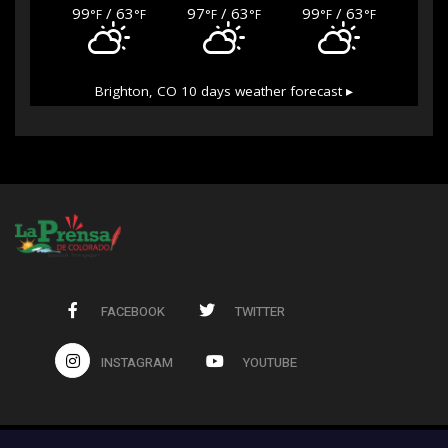
99
/ 63
97
/ 63
99
/ 63
°F
°F
°F
°F
°F
°F
Brighton, CO
10 days weather forecast ▸
FACEBOOK
TWITTER
INSTAGRAM
YOUTUBE