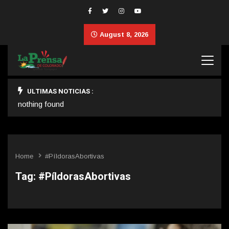
August 8, 2026
ULTIMAS NOTICIAS :
nothing found
Home
#PíldorasAbortivas
Tag:
#PíldorasAbortivas