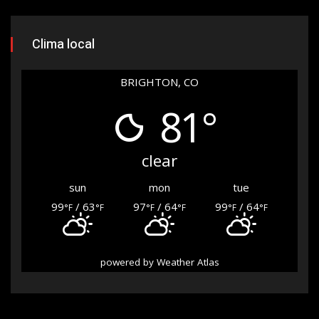
Clima local
BRIGHTON, CO
81°
clear
sun
mon
tue
99
/ 63
97
/ 64
99
/ 64
°F
°F
°F
°F
°F
°F
powered by
Weather Atlas