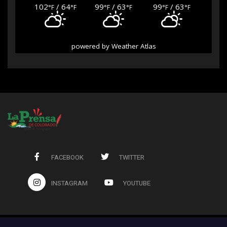
102
/ 64
99
/ 63
99
/ 63
°F
°F
°F
°F
°F
°F
powered by
Weather Atlas
FACEBOOK
TWITTER
INSTAGRAM
YOUTUBE