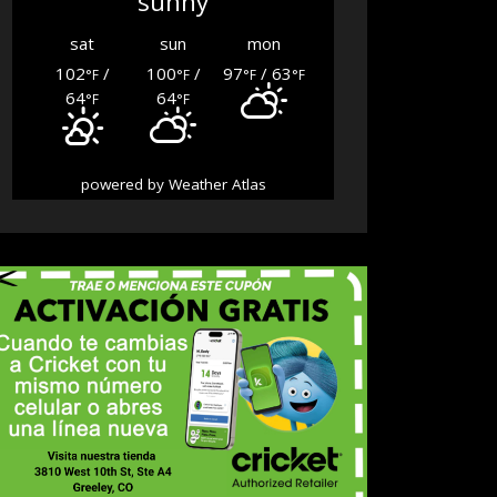
sunny
sat
sun
mon
102
/
100
/
97
/ 63
°F
°F
°F
°F
64
64
°F
°F
powered by
Weather Atlas