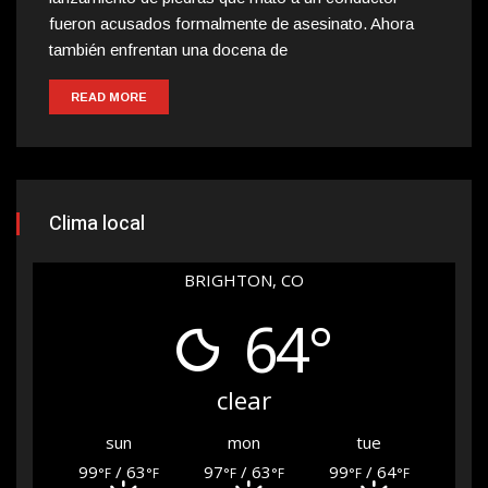
fueron acusados formalmente de asesinato. Ahora
también enfrentan una docena de
READ MORE
Clima local
BRIGHTON, CO
64°
clear
sun
mon
tue
99
/ 63
97
/ 63
99
/ 64
°F
°F
°F
°F
°F
°F