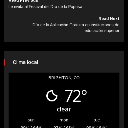
Read Previous
Le invita al Festival del Día de la Pupusa
Read Next
Día de la Aplicación Gratuita en instituciones de
educación superior
Clima local
BRIGHTON, CO
72°
clear
sun
mon
tue
99
/ 64
97
/ 63
99
/ 64
°F
°F
°F
°F
°F
°F